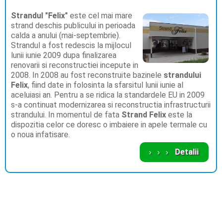
Vino cu Avionul la Baile Felix
Oferte de extrasezon
Strand Padis - INCHIS iarna
Fotografii Oradea
Strandul "Felix"
este cel mai mare
strand deschis publicului in perioada
calda a anului (mai-septembrie).
Harta Gara Oradea - Baile Felix
Aquapark President
Webcam Live Oradea
Strandul a fost redescis la mijlocul
lunii iunie 2009 dupa finalizarea
Restaurante Baile Felix
renovarii si reconstructiei incepute in
2008. In 2008 au fost reconstruite bazinele
strandului
Felix
, fiind date in folosinta la sfarsitul lunii iunie al
Video Baile Felix
aceluiasi an. Pentru a se ridica la standardele EU in 2009
s-a continuat modernizarea si reconstructia infrastructurii
Fotografii Baile Felix
strandului. In momentul de fata
Strand Felix
este la
dispozitia celor ce doresc o imbaiere in apele termale cu
o noua infatisare.
Vremea
Fotografii Strand Felix
Detalii
GDPR pe bailefelix.net
Fotografii Strand Apollo
Contact